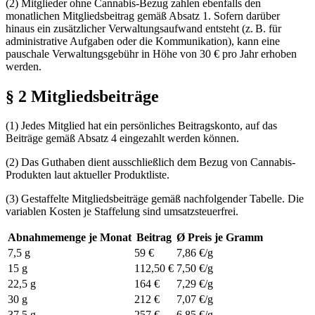
(2) Mitglieder ohne Cannabis-Bezug zahlen ebenfalls den
monatlichen Mitgliedsbeitrag gemäß Absatz 1. Sofern darüber
hinaus ein zusätzlicher Verwaltungsaufwand entsteht (z. B. für
administrative Aufgaben oder die Kommunikation), kann eine
pauschale Verwaltungsgebühr in Höhe von 30 € pro Jahr erhoben
werden.
§ 2 Mitgliedsbeiträge
(1) Jedes Mitglied hat ein persönliches Beitragskonto, auf das
Beiträge gemäß Absatz 4 eingezahlt werden können.
(2) Das Guthaben dient ausschließlich dem Bezug von Cannabis-
Produkten laut aktueller Produktliste.
(3) Gestaffelte Mitgliedsbeiträge gemäß nachfolgender Tabelle. Die
variablen Kosten je Staffelung sind umsatzsteuerfrei.
Abnahmemenge je Monat
Beitrag
Ø Preis je Gramm
7,5 g
59 €
7,86 €/g
15 g
112,50 €
7,50 €/g
22,5 g
164 €
7,29 €/g
30 g
212 €
7,07 €/g
37,5 g
257 €
6,85 €/g