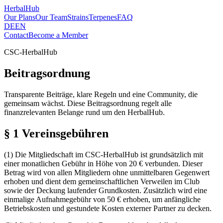
HerbalHub
Our Plans
Our Team
Strains
Terpenes
FAQ
DE
EN
Contact
Become a Member
CSC-HerbalHub
Beitragsordnung
Transparente Beiträge, klare Regeln und eine Community, die
gemeinsam wächst. Diese Beitragsordnung regelt alle
finanzrelevanten Belange rund um den HerbalHub.
§ 1 Vereinsgebühren
(1) Die Mitgliedschaft im CSC-HerbalHub ist grundsätzlich mit
einer monatlichen Gebühr in Höhe von 20 € verbunden. Dieser
Betrag wird von allen Mitgliedern ohne unmittelbaren Gegenwert
erhoben und dient dem gemeinschaftlichen Verweilen im Club
sowie der Deckung laufender Grundkosten. Zusätzlich wird eine
einmalige Aufnahmegebühr von 50 € erhoben, um anfängliche
Betriebskosten und gestundete Kosten externer Partner zu decken.