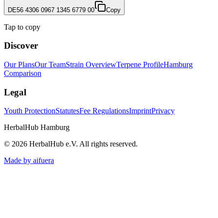
DE56 4306 0967 1345 6779 00
Copy
Tap to copy
Discover
Our Plans
Our Team
Strain Overview
Terpene Profile
Hamburg
Comparison
Legal
Youth Protection
Statutes
Fee Regulations
Imprint
Privacy
HerbalHub Hamburg
©
2026
HerbalHub e.V.
All rights reserved
.
Made by aifuera