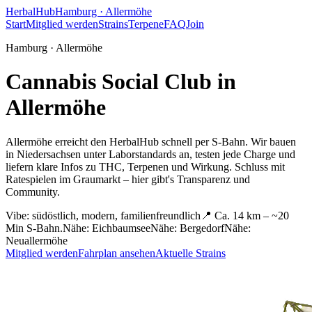
HerbalHub
Hamburg ·
Allermöhe
Start
Mitglied werden
Strains
Terpene
FAQ
Join
Hamburg ·
Allermöhe
Cannabis Social Club in
Allermöhe
Allermöhe erreicht den HerbalHub schnell per S-Bahn.
Wir bauen
in Niedersachsen unter Laborstandards an, testen jede Charge und
liefern klare Infos zu THC, Terpenen und Wirkung. Schluss mit
Ratespielen im Graumarkt – hier gibt's Transparenz und
Community.
Vibe:
südöstlich, modern, familienfreundlich
📍
Ca. 14 km – ~20
Min S-Bahn.
Nähe:
Eichbaumsee
Nähe:
Bergedorf
Nähe:
Neuallermöhe
Mitglied werden
Fahrplan ansehen
Aktuelle Strains