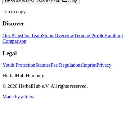
DE56 4306 0967 1345 6779 00
Copy
Tap to copy
Discover
Our Plans
Our Team
Strain Overview
Terpene Profile
Hamburg
Comparison
Legal
Youth Protection
Statutes
Fee Regulations
Imprint
Privacy
HerbalHub Hamburg
©
2026
HerbalHub e.V.
All rights reserved
.
Made by aifuera