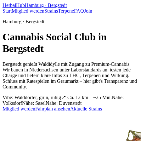
HerbalHub
Hamburg ·
Bergstedt
Start
Mitglied werden
Strains
Terpene
FAQ
Join
Hamburg ·
Bergstedt
Cannabis Social Club in
Bergstedt
Bergstedt genießt Waldidylle mit Zugang zu Premium-Cannabis.
Wir bauen in Niedersachsen unter Laborstandards an, testen jede
Charge und liefern klare Infos zu THC, Terpenen und Wirkung.
Schluss mit Ratespielen im Graumarkt – hier gibt's Transparenz und
Community.
Vibe:
Walddörfer, grün, ruhig
📍
Ca. 12 km – ~25 Min.
Nähe:
Volksdorf
Nähe:
Sasel
Nähe:
Duvenstedt
Mitglied werden
Fahrplan ansehen
Aktuelle Strains