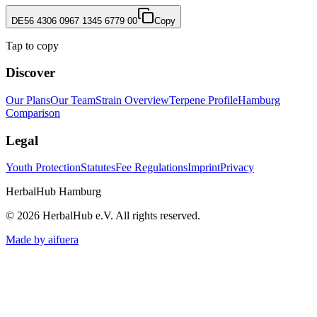
DE56 4306 0967 1345 6779 00
Copy
Tap to copy
Discover
Our Plans
Our Team
Strain Overview
Terpene Profile
Hamburg
Comparison
Legal
Youth Protection
Statutes
Fee Regulations
Imprint
Privacy
HerbalHub Hamburg
©
2026
HerbalHub e.V.
All rights reserved
.
Made by aifuera