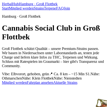
HerbalHub
Hamburg ·
Groß Flottbek
Start
Mitglied werden
Strains
Terpene
FAQ
Join
Hamburg ·
Groß Flottbek
Cannabis Social Club in
Groß
Flottbek
Groß Flottbek schätzt Qualität – unsere Premium-Strains passen.
Wir bauen in Niedersachsen unter Laborstandards an, testen jede
Charge und liefern klare Infos zu THC, Terpenen und Wirkung.
Schluss mit Ratespielen im Graumarkt – hier gibt's Transparenz und
Community.
Vibe:
Elbvorort, gehoben, grün
📍
Ca. 8 km – ~15 Min S1.
Nähe:
Othmarschen
Nähe:
Klein Flottbek
Nähe:
Nienstedten
Mitglied werden
Fahrplan ansehen
Aktuelle Strains