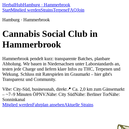
HerbalHub
Hamburg ·
Hammerbrook
Start
Mitglied werden
Strains
Terpene
FAQ
Join
Hamburg ·
Hammerbrook
Cannabis Social Club in
Hammerbrook
Hammerbrook pendelt kurz: transparente Batches, planbare
Abholung.
Wir bauen in Niedersachsen unter Laborstandards an,
testen jede Charge und liefern klare Infos zu THC, Terpenen und
Wirkung. Schluss mit Ratespielen im Graumarkt – hier gibt's
Transparenz und Community.
Vibe:
City-Süd, businessnah, direkt
📍
Ca. 2,0 km zum Gänsemarkt
– ~7–9 Minuten ÖPNV.
Nähe:
City Süd
Nähe:
Berliner Tor
Nähe:
Sonninkanal
Mitglied werden
Fahrplan ansehen
Aktuelle Strains