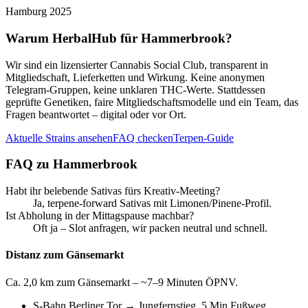
Hamburg 2025
Warum HerbalHub für
Hammerbrook
?
Wir sind ein lizensierter Cannabis Social Club, transparent in
Mitgliedschaft, Lieferketten und Wirkung. Keine anonymen
Telegram-Gruppen, keine unklaren THC-Werte. Stattdessen
geprüfte Genetiken, faire Mitgliedschaftsmodelle und ein Team, das
Fragen beantwortet – digital oder vor Ort.
Aktuelle Strains ansehen
FAQ checken
Terpen-Guide
FAQ zu
Hammerbrook
Habt ihr belebende Sativas fürs Kreativ-Meeting?
Ja, terpene-forward Sativas mit Limonen/Pinene-Profil.
Ist Abholung in der Mittagspause machbar?
Oft ja – Slot anfragen, wir packen neutral und schnell.
Distanz zum Gänsemarkt
Ca. 2,0 km zum Gänsemarkt – ~7–9 Minuten ÖPNV.
S-Bahn Berliner Tor → Jungfernstieg, 5 Min Fußweg.