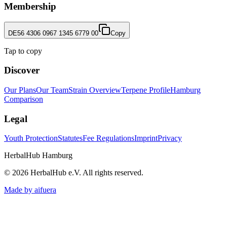
Membership
DE56 4306 0967 1345 6779 00
Copy
Tap to copy
Discover
Our Plans
Our Team
Strain Overview
Terpene Profile
Hamburg
Comparison
Legal
Youth Protection
Statutes
Fee Regulations
Imprint
Privacy
HerbalHub Hamburg
©
2026
HerbalHub e.V.
All rights reserved
.
Made by aifuera