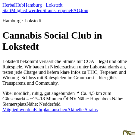
HerbalHub
Hamburg ·
Lokstedt
Start
Mitglied werden
Strains
Terpene
FAQ
Join
Hamburg ·
Lokstedt
Cannabis Social Club in
Lokstedt
Lokstedt bekommt verlässliche Strains mit COA – legal und ohne
Ratespiele.
Wir bauen in Niedersachsen unter Laborstandards an,
testen jede Charge und liefern klare Infos zu THC, Terpenen und
Wirkung. Schluss mit Ratespielen im Graumarkt – hier gibt's
Transparenz und Community.
Vibe:
nördlich, ruhig, gut angebunden
📍
Ca. 4,5 km zum
Gänsemarkt – ~15–18 Minuten ÖPNV.
Nähe:
Hagenbeck
Nähe:
Siemersplatz
Nähe:
Nedderfeld
Mitglied werden
Fahrplan ansehen
Aktuelle Strains