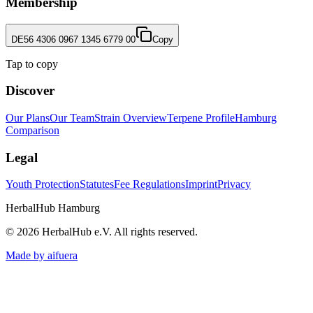
Membership
DE56 4306 0967 1345 6779 00
Copy
Tap to copy
Discover
Our Plans
Our Team
Strain Overview
Terpene Profile
Hamburg
Comparison
Legal
Youth Protection
Statutes
Fee Regulations
Imprint
Privacy
HerbalHub Hamburg
©
2026
HerbalHub e.V.
All rights reserved
.
Made by aifuera