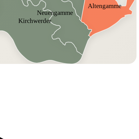
Altengamme
Neuengamme
Kirchwerder