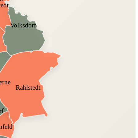
tedt
Volksdorf
erne
Rahlstedt
rf
nfeld