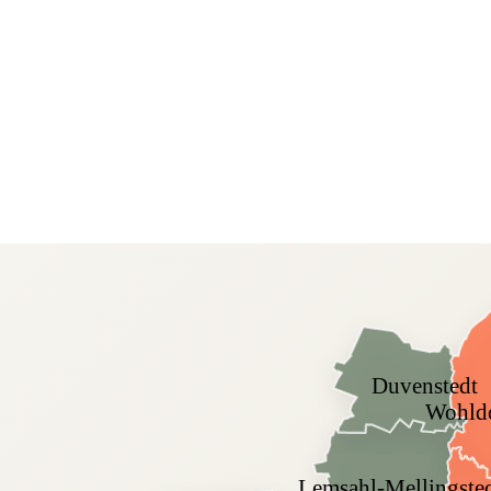
Duvenstedt
Wohldo
Lemsahl-Mellingste