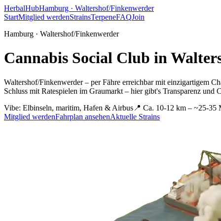
HerbalHub
Hamburg ·
Waltershof/Finkenwerder
Start
Mitglied werden
Strains
Terpene
FAQ
Join
Hamburg ·
Waltershof/Finkenwerder
Cannabis Social Club in
Walter
Waltershof/Finkenwerder – per Fähre erreichbar mit einzigartigem C
Schluss mit Ratespielen im Graumarkt – hier gibt's Transparenz und
Vibe:
Elbinseln, maritim, Hafen & Airbus
📍
Ca. 10-12 km – ~25-35 
Mitglied werden
Fahrplan ansehen
Aktuelle Strains