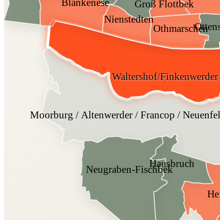
Blankenese
Groß Flottbek
Nienstedten
Otten
Othmarschen
Waltershof/Finkenwerder
Moorburg / Altenwerder / Francop / Neuenfel
Hausbruch
Neugraben-Fischbek
He