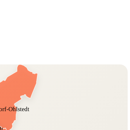
rf-Ohlstedt
dt