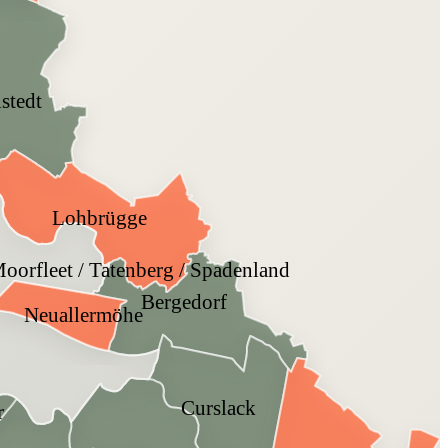
lstedt
Lohbrügge
Moorfleet / Tatenberg / Spadenland
Bergedorf
Neuallermöhe
Curslack
r