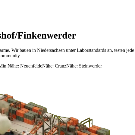
shof/Finkenwerder
harme.
Wir bauen in Niedersachsen unter Laborstandards an, testen jed
 Community.
Min.
Nähe:
Neuenfelde
Nähe:
Cranz
Nähe:
Steinwerder