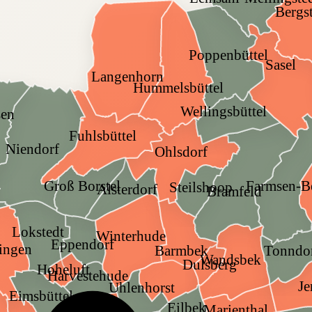
Bergs
Poppenbüttel
Sasel
Langenhorn
Hummelsbüttel
Wellingsbüttel
sen
Fuhlsbüttel
Niendorf
Ohlsdorf
Groß Borstel
Farmsen-B
Steilshoop
Alsterdorf
Bramfeld
Lokstedt
Winterhude
Eppendorf
lingen
Tonndo
Barmbek
Wandsbek
Dulsberg
Hoheluft
Harvestehude
Je
Uhlenhorst
Eimsbüttel
Eilbek
Marienthal