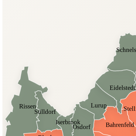
Schnel
Eidelstedt
Lurup
Rissen
Stel
Sülldorf
Iserbrook
Bahrenfeld
Osdorf