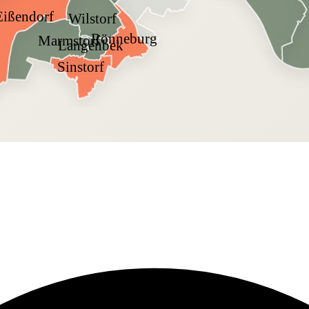
Eißendorf
Wilstorf
Rönneburg
Marmstorf
Langenbek
Sinstorf