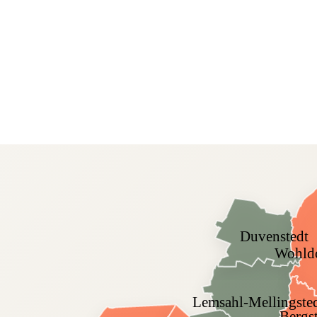
Duvenstedt
Wohldo
Lemsahl-Mellingste
Bergs