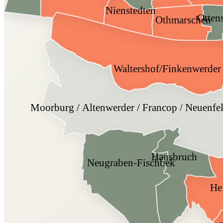
Nienstedten
Otten
Othmarschen
Waltershof/Finkenwerder
Moorburg / Altenwerder / Francop / Neuenfel
Hausbruch
Neugraben-Fischbek
He