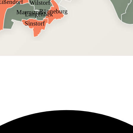
Eißendorf
Wilstorf
Rönneburg
Marmstorf
Langenbek
Sinstorf