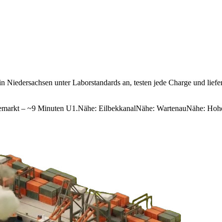
n Niedersachsen unter Laborstandards an, testen jede Charge und lief
emarkt – ~9 Minuten U1.
Nähe:
Eilbekkanal
Nähe:
Wartenau
Nähe:
Hohe