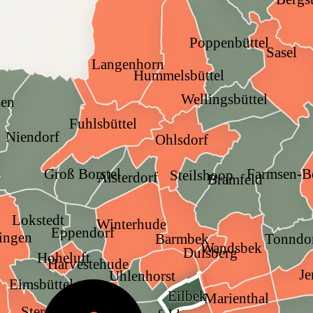
Poppenbüttel
Sasel
Langenhorn
Hummelsbüttel
Wellingsbüttel
sen
Fuhlsbüttel
Niendorf
Ohlsdorf
Groß Borstel
Farmsen-B
Steilshoop
Alsterdorf
Bramfeld
Lokstedt
Winterhude
Eppendorf
lingen
Tonndo
Barmbek
Wandsbek
Dulsberg
Hoheluft
Harvestehude
Je
Uhlenhorst
Eimsbüttel
Eilbek
Marienthal
Rotherbaum
Sternschanze