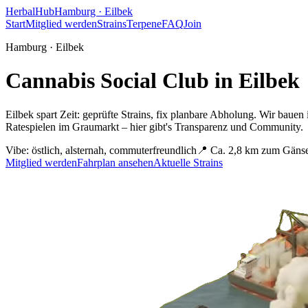
HerbalHub
Hamburg ·
Eilbek
Start
Mitglied werden
Strains
Terpene
FAQ
Join
Hamburg ·
Eilbek
Cannabis Social Club in
Eilbek
Eilbek spart Zeit: geprüfte Strains, fix planbare Abholung.
Wir bauen i
Ratespielen im Graumarkt – hier gibt's Transparenz und Community.
Vibe:
östlich, alsternah, commuterfreundlich
📍
Ca. 2,8 km zum Gäns
Mitglied werden
Fahrplan ansehen
Aktuelle Strains