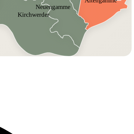
Altengamme
Neuengamme
Kirchwerder