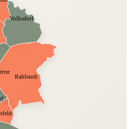
Volksdorf
erne
Rahlstedt
rf
nfeld