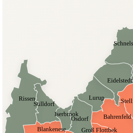
Schnel
Eidelstedt
Lurup
Rissen
Stel
Sülldorf
Iserbrook
Bahrenfeld
Osdorf
Blankenese
Groß Flottbek