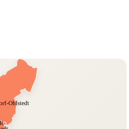
rf-Ohlstedt
dt
tedt