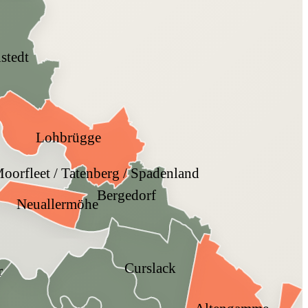
lstedt
Lohbrügge
Moorfleet / Tatenberg / Spadenland
Bergedorf
Neuallermöhe
Curslack
r