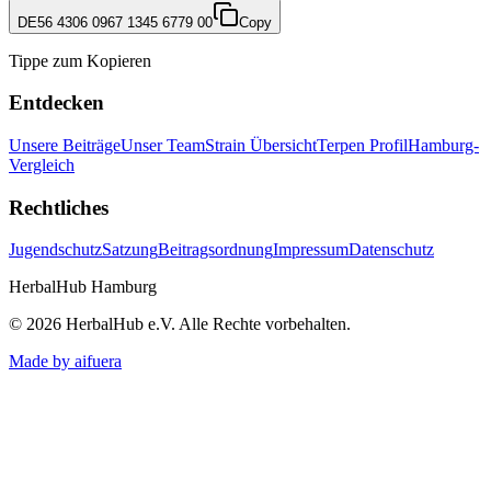
DE56 4306 0967 1345 6779 00
Copy
Tippe zum Kopieren
Entdecken
Unsere Beiträge
Unser Team
Strain Übersicht
Terpen Profil
Hamburg-
Vergleich
Rechtliches
Jugendschutz
Satzung
Beitragsordnung
Impressum
Datenschutz
HerbalHub Hamburg
©
2026
HerbalHub e.V.
Alle Rechte vorbehalten
.
Made by aifuera