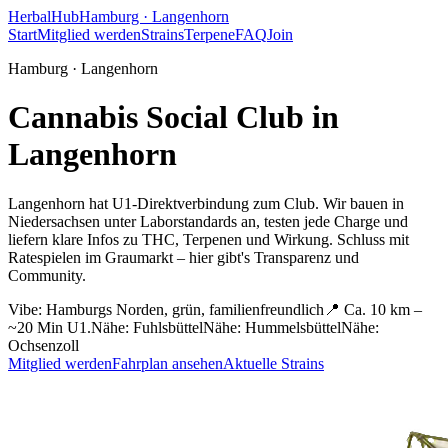
HerbalHub
Hamburg ·
Langenhorn
Start
Mitglied werden
Strains
Terpene
FAQ
Join
Hamburg ·
Langenhorn
Cannabis Social Club in
Langenhorn
Langenhorn hat U1-Direktverbindung zum Club.
Wir bauen in
Niedersachsen unter Laborstandards an, testen jede Charge und
liefern klare Infos zu THC, Terpenen und Wirkung. Schluss mit
Ratespielen im Graumarkt – hier gibt's Transparenz und
Community.
Vibe:
Hamburgs Norden, grün, familienfreundlich
📍
Ca. 10 km –
~20 Min U1.
Nähe:
Fuhlsbüttel
Nähe:
Hummelsbüttel
Nähe:
Ochsenzoll
Mitglied werden
Fahrplan ansehen
Aktuelle Strains