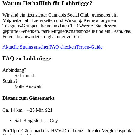
Warum HerbalHub für
Lohbrügge
?
Wir sind ein lizensierter Cannabis Social Club, transparent in
Mitgliedschaft, Lieferketten und Wirkung. Keine anonymen
Telegram-Gruppen, keine unklaren THC-Werte. Stattdessen
geprüfte Genetiken, faire Mitgliedschaftsmodelle und ein Team, das
Fragen beantwortet – digital oder vor Ort.
Aktuelle Strains ansehen
FAQ checken
Terpen-Guide
FAQ zu
Lohbrügge
Anbindung?
S21 direkt.
Strains?
Volle Auswahl.
Distanz zum Gänsemarkt
Ca. 14 km – ~25 Min S21.
S21 Bergedorf → City.
Pro Tipp: Gänsemarkt ist HVV-Drehkreuz – idealer Vergleichspunkt