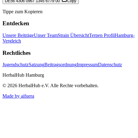
DE56 4306 0967 1345 6779 00
Copy
Tippe zum Kopieren
Entdecken
Unsere Beiträge
Unser Team
Strain Übersicht
Terpen Profil
Hamburg-
Vergleich
Rechtliches
Jugendschutz
Satzung
Beitragsordnung
Impressum
Datenschutz
HerbalHub Hamburg
©
2026
HerbalHub e.V.
Alle Rechte vorbehalten
.
Made by aifuera