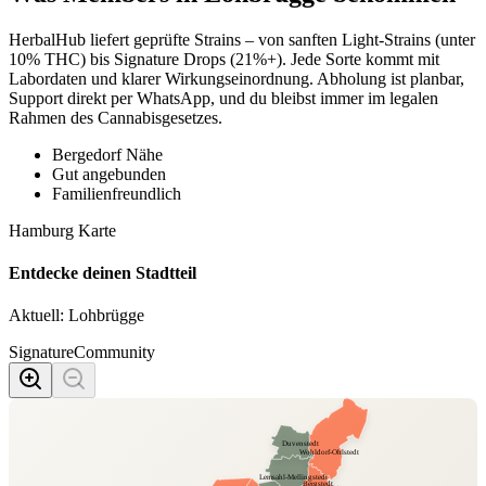
HerbalHub liefert geprüfte Strains – von sanften Light-Strains (unter
10% THC) bis Signature Drops (21%+). Jede Sorte kommt mit
Labordaten und klarer Wirkungseinordnung. Abholung ist planbar,
Support direkt per WhatsApp, und du bleibst immer im legalen
Rahmen des Cannabisgesetzes.
Bergedorf Nähe
Gut angebunden
Familienfreundlich
Hamburg Karte
Entdecke deinen Stadtteil
Aktuell:
Lohbrügge
Signature
Community
Duvenstedt
Wohldorf-Ohlstedt
Lemsahl-Mellingstedt
Bergstedt