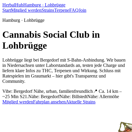
HerbalHub
Hamburg ·
Lohbrügge
Start
Mitglied werden
Strains
Terpene
FAQ
Join
Hamburg ·
Lohbrügge
Cannabis Social Club in
Lohbrügge
Lohbrügge liegt bei Bergedorf mit S-Bahn-Anbindung.
Wir bauen
in Niedersachsen unter Laborstandards an, testen jede Charge und
liefern klare Infos zu THC, Terpenen und Wirkung. Schluss mit
Ratespielen im Graumarkt – hier gibt's Transparenz und
Community.
Vibe:
Bergedorf Nähe, urban, familienfreundlich
📍
Ca. 14 km –
~25 Min S21.
Nähe:
Bergedorf
Nähe:
Billstedt
Nähe:
Allermöhe
Mitglied werden
Fahrplan ansehen
Aktuelle Strains