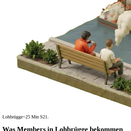
Lohbrügge
~25 Min S21.
Was Members in
Lohbrügge
bekommen