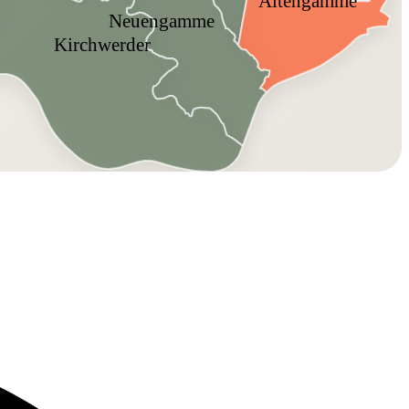
Altengamme
Neuengamme
Kirchwerder