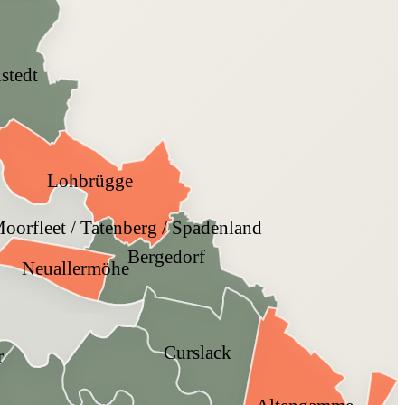
lstedt
Lohbrügge
Moorfleet / Tatenberg / Spadenland
Bergedorf
Neuallermöhe
Curslack
r