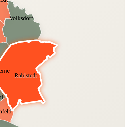
Volksdorf
erne
Rahlstedt
rf
nfeld