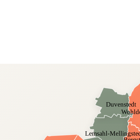
Duvenstedt
Wohldo
Lemsahl-Mellingste
Bergs