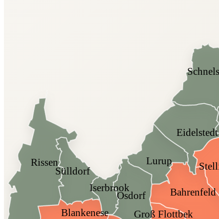
Schnel
Eidelstedt
Lurup
Rissen
Stel
Sülldorf
Iserbrook
Bahrenfeld
Osdorf
Blankenese
Groß Flottbek