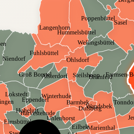
Poppenbüttel
Sasel
Langenhorn
Hummelsbüttel
Wellingsbüttel
sen
Fuhlsbüttel
Niendorf
Ohlsdorf
Groß Borstel
Farmsen-B
Steilshoop
Alsterdorf
Bramfeld
Lokstedt
Winterhude
Eppendorf
lingen
Tonndo
Barmbek
Wandsbek
Dulsberg
Hoheluft
Harvestehude
Je
Uhlenhorst
Eimsbüttel
Eilbek
Marienthal
Rotherbaum
Sternschanze