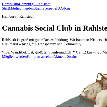
HerbalHub
Hamburg ·
Rahlstedt
Start
Mitglied werden
Strains
Terpene
FAQ
Join
Hamburg ·
Rahlstedt
Cannabis Social Club in
Rahlst
Rahlstedt ist groß mit guter Bus-Anbindung.
Wir bauen in Niedersachs
Graumarkt – hier gibt's Transparenz und Community.
Vibe:
Wandsbek Ost, groß, familienfreundlich
📍
Ca. 12 km – ~25 Mi
Mitglied werden
Fahrplan ansehen
Aktuelle Strains