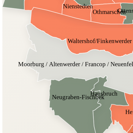
Nienstedten
Otten
Othmarschen
Waltershof/Finkenwerder
Moorburg / Altenwerder / Francop / Neuenfel
Hausbruch
Neugraben-Fischbek
He