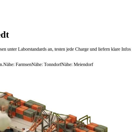
edt
en unter Laborstandards an, testen jede Charge und liefern klare Inf
n.
Nähe:
Farmsen
Nähe:
Tonndorf
Nähe:
Meiendorf