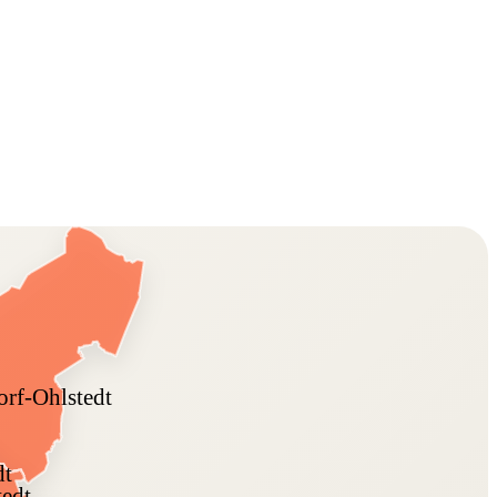
rf-Ohlstedt
dt
tedt