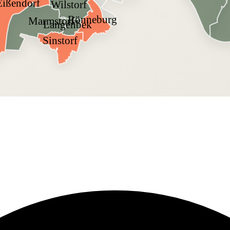
Eißendorf
Wilstorf
Rönneburg
Marmstorf
Langenbek
Sinstorf