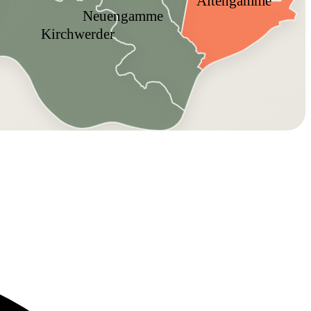
Altengamme
Neuengamme
Kirchwerder