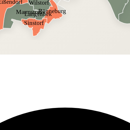
Eißendorf
Wilstorf
Rönneburg
Marmstorf
Langenbek
Sinstorf