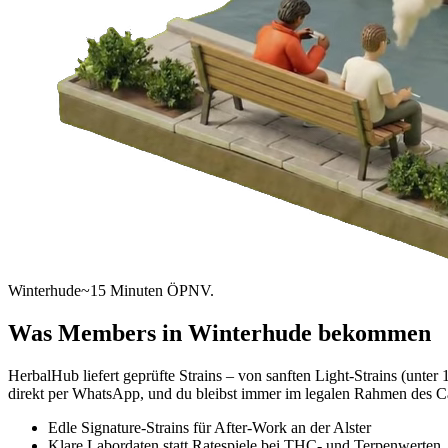
Winterhude
~15 Minuten ÖPNV.
Was Members in
Winterhude
bekommen
HerbalHub liefert geprüfte Strains – von sanften Light-Strains (un
direkt per WhatsApp, und du bleibst immer im legalen Rahmen des C
Edle Signature-Strains für After-Work an der Alster
Klare Labordaten statt Ratespiele bei THC- und Terpenwerten