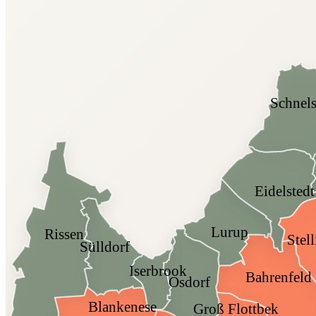
Schnel
Eidelstedt
Lurup
Rissen
Stel
Sülldorf
Iserbrook
Bahrenfeld
Osdorf
Blankenese
Groß Flottbek