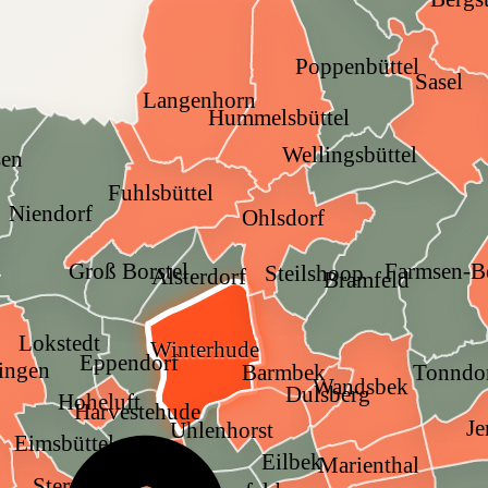
Poppenbüttel
Sasel
Langenhorn
Hummelsbüttel
Wellingsbüttel
sen
Fuhlsbüttel
Niendorf
Ohlsdorf
Groß Borstel
Farmsen-B
Steilshoop
Alsterdorf
Bramfeld
Lokstedt
Winterhude
Eppendorf
lingen
Tonndo
Barmbek
Wandsbek
Dulsberg
Hoheluft
Harvestehude
Je
Uhlenhorst
Eimsbüttel
Eilbek
Marienthal
Rotherbaum
Sternschanze