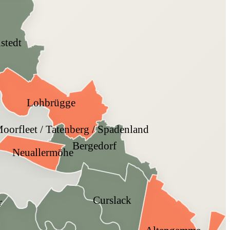
lstedt
Lohbrügge
Moorfleet / Tatenberg / Spadenland
Bergedorf
Neuallermöhe
Curslack
r