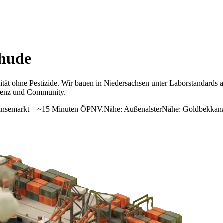
hude
tät ohne Pestizide.
Wir bauen in Niedersachsen unter Laborstandards an
arenz und Community.
änsemarkt – ~15 Minuten ÖPNV.
Nähe:
Außenalster
Nähe:
Goldbekkan