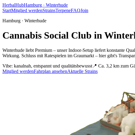
HerbalHub
Hamburg ·
Winterhude
Start
Mitglied werden
Strains
Terpene
FAQ
Join
Hamburg ·
Winterhude
Cannabis Social Club in
Winter
Winterhude liebt Premium – unser Indoor-Setup liefert konstante Quali
Wirkung. Schluss mit Ratespielen im Graumarkt – hier gibt's Transp
Vibe:
kanalnah, entspannt und qualitätsbewusst
📍
Ca. 3,2 km zum G
Mitglied werden
Fahrplan ansehen
Aktuelle Strains