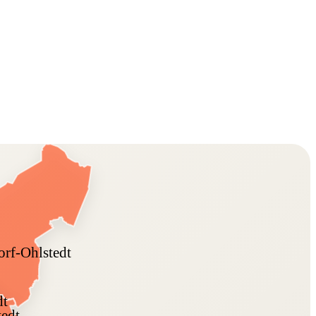
rf-Ohlstedt
dt
tedt