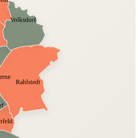
Volksdorf
erne
Rahlstedt
rf
nfeld