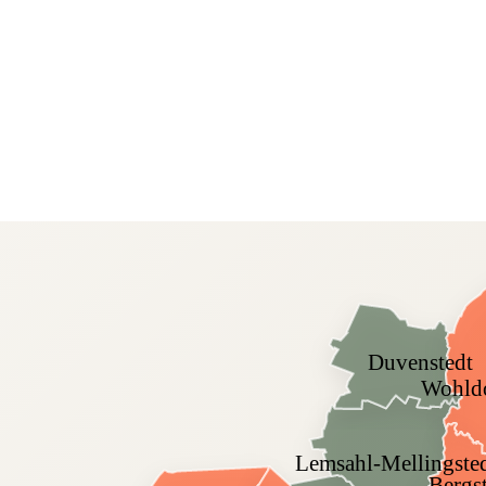
Duvenstedt
Wohldo
Lemsahl-Mellingste
Bergs