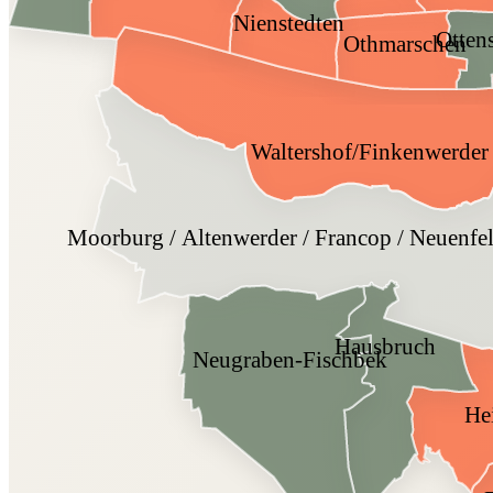
Nienstedten
Otten
Othmarschen
Waltershof/Finkenwerder
Moorburg / Altenwerder / Francop / Neuenfel
Hausbruch
Neugraben-Fischbek
He