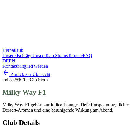
HerbalHub
Unsere Beiträge
Unser Team
Strains
Terpene
FAQ
DE
EN
Kontakt
Mitglied werden
Zurück zur Übersicht
indica
25% THC
In Stock
Milky Way F1
Milky Way F1 gehört zur Indica Lounge. Tiefe Entspannung, dichte
Dessert-Aromen und eine beruhigende Wirkung am Abend.
Club Details