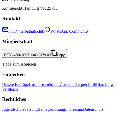
Amtsgericht Hamburg VR 25753
Kontakt
high@herbalhub.club
WhatsApp Community
Mitgliedschaft
DE56 4306 0967 1345 6779 00
Copy
Tippe zum Kopieren
Entdecken
Unsere Beiträge
Unser Team
Strain Übersicht
Terpen Profil
Hamburg-
Vergleich
Rechtliches
Jugendschutz
Satzung
Beitragsordnung
Impressum
Datenschutz