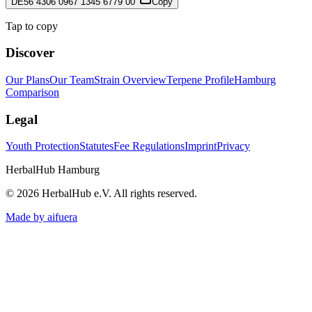
DE56 4306 0967 1345 6779 00
Copy
Tap to copy
Discover
Our Plans
Our Team
Strain Overview
Terpene Profile
Hamburg
Comparison
Legal
Youth Protection
Statutes
Fee Regulations
Imprint
Privacy
HerbalHub Hamburg
©
2026
HerbalHub e.V.
All rights reserved
.
Made by aifuera