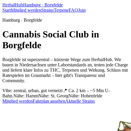
HerbalHub
Hamburg ·
Borgfelde
Start
Mitglied werden
Strains
Terpene
FAQ
Join
Hamburg ·
Borgfelde
Cannabis Social Club in
Borgfelde
Borgfelde ist superzentral – kürzeste Wege zum HerbalHub.
Wir
bauen in Niedersachsen unter Laborstandards an, testen jede Charge
und liefern klare Infos zu THC, Terpenen und Wirkung. Schluss mit
Ratespielen im Graumarkt – hier gibt's Transparenz und
Community.
Vibe:
zentral, urban, gut vernetzt
📍
Ca. 2 km – ~5 Min U-
Bahn.
Nähe:
Hamm
Nähe:
St. Georg
Nähe:
Hohenfelde
Mitglied werden
Fahrplan ansehen
Aktuelle Strains