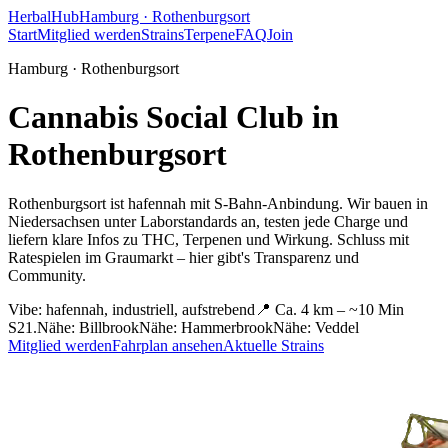
HerbalHub
Hamburg ·
Rothenburgsort
Start
Mitglied werden
Strains
Terpene
FAQ
Join
Hamburg ·
Rothenburgsort
Cannabis Social Club in
Rothenburgsort
Rothenburgsort ist hafennah mit S-Bahn-Anbindung.
Wir bauen in
Niedersachsen unter Laborstandards an, testen jede Charge und
liefern klare Infos zu THC, Terpenen und Wirkung. Schluss mit
Ratespielen im Graumarkt – hier gibt's Transparenz und
Community.
Vibe:
hafennah, industriell, aufstrebend
📍
Ca. 4 km – ~10 Min
S21.
Nähe:
Billbrook
Nähe:
Hammerbrook
Nähe:
Veddel
Mitglied werden
Fahrplan ansehen
Aktuelle Strains