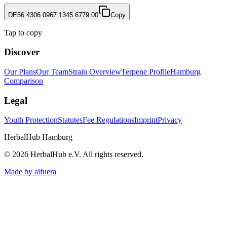
DE56 4306 0967 1345 6779 00
Copy
Tap to copy
Discover
Our Plans
Our Team
Strain Overview
Terpene Profile
Hamburg
Comparison
Legal
Youth Protection
Statutes
Fee Regulations
Imprint
Privacy
HerbalHub Hamburg
©
2026
HerbalHub e.V.
All rights reserved
.
Made by aifuera