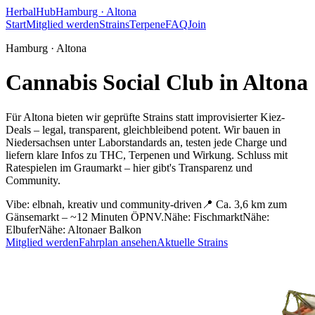
HerbalHub
Hamburg ·
Altona
Start
Mitglied werden
Strains
Terpene
FAQ
Join
Hamburg ·
Altona
Cannabis Social Club in
Altona
Für Altona bieten wir geprüfte Strains statt improvisierter Kiez-
Deals – legal, transparent, gleichbleibend potent.
Wir bauen in
Niedersachsen unter Laborstandards an, testen jede Charge und
liefern klare Infos zu THC, Terpenen und Wirkung. Schluss mit
Ratespielen im Graumarkt – hier gibt's Transparenz und
Community.
Vibe:
elbnah, kreativ und community-driven
📍
Ca. 3,6 km zum
Gänsemarkt – ~12 Minuten ÖPNV.
Nähe:
Fischmarkt
Nähe:
Elbufer
Nähe:
Altonaer Balkon
Mitglied werden
Fahrplan ansehen
Aktuelle Strains