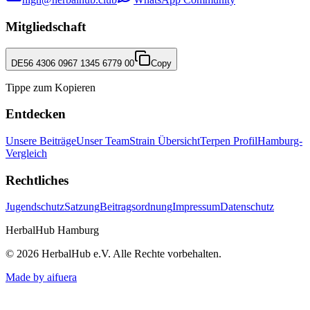
Mitgliedschaft
DE56 4306 0967 1345 6779 00
Copy
Tippe zum Kopieren
Entdecken
Unsere Beiträge
Unser Team
Strain Übersicht
Terpen Profil
Hamburg-
Vergleich
Rechtliches
Jugendschutz
Satzung
Beitragsordnung
Impressum
Datenschutz
HerbalHub Hamburg
©
2026
HerbalHub e.V.
Alle Rechte vorbehalten
.
Made by aifuera