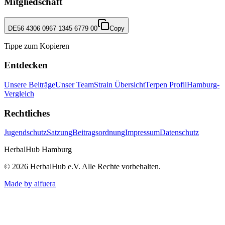
Mitgliedschaft
DE56 4306 0967 1345 6779 00
Copy
Tippe zum Kopieren
Entdecken
Unsere Beiträge
Unser Team
Strain Übersicht
Terpen Profil
Hamburg-
Vergleich
Rechtliches
Jugendschutz
Satzung
Beitragsordnung
Impressum
Datenschutz
HerbalHub Hamburg
©
2026
HerbalHub e.V.
Alle Rechte vorbehalten
.
Made by aifuera