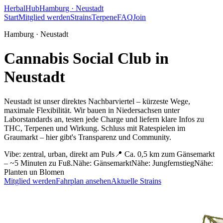
HerbalHub
Hamburg ·
Neustadt
Start
Mitglied werden
Strains
Terpene
FAQ
Join
Hamburg ·
Neustadt
Cannabis Social Club in
Neustadt
Neustadt ist unser direktes Nachbarviertel – kürzeste Wege,
maximale Flexibilität.
Wir bauen in Niedersachsen unter
Laborstandards an, testen jede Charge und liefern klare Infos zu
THC, Terpenen und Wirkung. Schluss mit Ratespielen im
Graumarkt – hier gibt's Transparenz und Community.
Vibe:
zentral, urban, direkt am Puls
📍
Ca. 0,5 km zum Gänsemarkt
– ~5 Minuten zu Fuß.
Nähe:
Gänsemarkt
Nähe:
Jungfernstieg
Nähe:
Planten un Blomen
Mitglied werden
Fahrplan ansehen
Aktuelle Strains