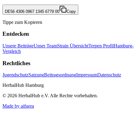
DE56 4306 0967 1345 6779 00
Copy
Tippe zum Kopieren
Entdecken
Unsere Beiträge
Unser Team
Strain Übersicht
Terpen Profil
Hamburg-
Vergleich
Rechtliches
Jugendschutz
Satzung
Beitragsordnung
Impressum
Datenschutz
HerbalHub Hamburg
©
2026
HerbalHub e.V.
Alle Rechte vorbehalten
.
Made by aifuera