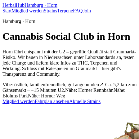
HerbalHub
Hamburg ·
Horn
Start
Mitglied werden
Strains
Terpene
FAQ
Join
Hamburg ·
Horn
Cannabis Social Club in
Horn
Horn fährt entspannt mit der U2 – geprüfte Qualität statt Graumarkt-
Risiko.
Wir bauen in Niedersachsen unter Laborstandards an, testen
jede Charge und liefern klare Infos zu THC, Terpenen und
Wirkung. Schluss mit Ratespielen im Graumarkt – hier gibt's
Transparenz und Community.
Vibe:
östlich, familienfreundlich, gut angebunden
📍
Ca. 5,2 km zum
Gänsemarkt – ~15 Minuten U2.
Nähe:
Horner Rennbahn
Nähe:
Blohms Park
Nähe:
Horner Weg
Mitglied werden
Fahrplan ansehen
Aktuelle Strains